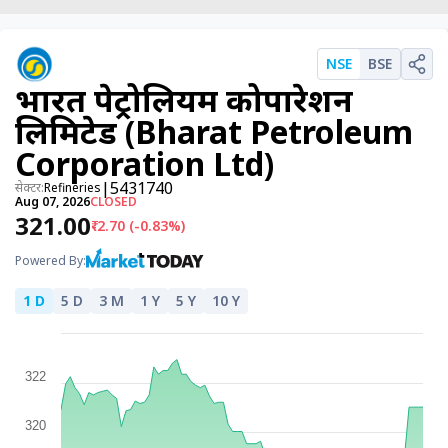
पर्सनल
फाइनेंस
NSE
BSE
टेक्नोलॉजी
भारत पेट्रोलियम कोर्पोरेशन
म्यूचु्अल
लिमिटेड (Bharat Petroleum
फंड
Corporation Ltd)
ऑटो
|
5431740
सेक्टर:
Refineries
Aug 07, 2026
CLOSED
मार्केट
₹321.00
₹-2.70 (-0.83%)
Powered By:
शेयर
1 D
5 D
3 M
1 Y
5 Y
10 Y
बाज़ार
ट्रेंडिंग
बिजनेस
322
न्यूज
वीडियो
320