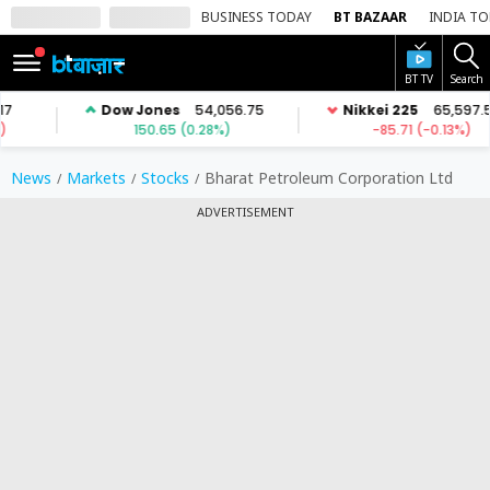
BUSINESS TODAY
BT BAZAAR
INDIA T
BT TV
Search
SIGN
IN
Dark
Mode
News
Markets
Stocks
Bharat Petroleum Corporation Ltd
ADVERTISEMENT
होम
शेयर
बाज़ार
वीडियो
ट्रेंडिंग
बिजनेस
न्यूज