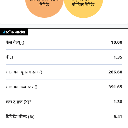
लिमिटेड
कोर्पोरेशन लिमिटेड
स्टॉक सारांश
फेस वैल्यू (₹)
10.00
बीटा
1.35
साल का न्यूनतम स्तर (₹)
266.60
साल का उच्च स्तर (₹)
391.65
प्राइस टू बुक (X)*
1.38
डिविडेंड यील्ड (%)
5.41