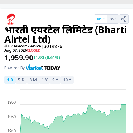
पर्सनल
फाइनेंस
NSE
BSE
टेक्नोलॉजी
भारती एयरटेल लिमिटेड (Bharti
म्यूचु्अल
Airtel Ltd)
फंड
|
3019876
सेक्टर:
Telecom-Service
Aug 07, 2026
CLOSED
ऑटो
₹1,959.90
₹11.90 (0.61%)
मार्केट
Powered By:
1 D
5 D
3 M
1 Y
5 Y
10 Y
शेयर
बाज़ार
ट्रेंडिंग
1960
बिजनेस
न्यूज
1950
वीडियो
1940