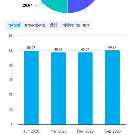
26.67
26.67
प्रमोटर्स
एफआईआई
डीईई
पब्लिक एंड अदर
60
50.27
50.27
50.07
50.07
48.87
48.87
48.87
48.87
50
40
30
20
10
0
Jun 2026
Mar 2026
Dec 2025
Sep 2025