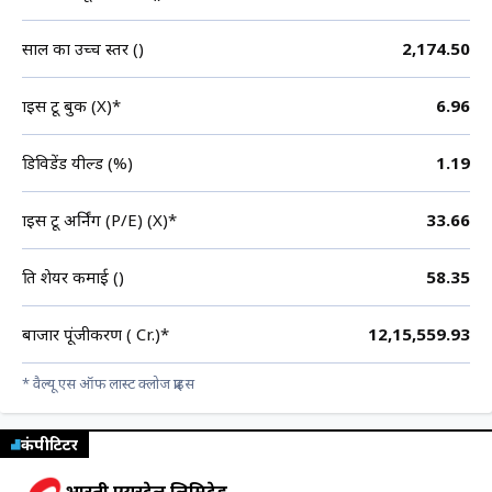
साल का उच्च स्तर (₹)
2,174.50
प्राइस टू बुक (X)*
6.96
डिविडेंड यील्ड (%)
1.19
प्राइस टू अर्निंग (P/E) (X)*
33.66
प्रति शेयर कमाई (₹)
58.35
बाजार पूंजीकरण (₹ Cr.)*
12,15,559.93
* वैल्यू एस ऑफ लास्ट क्लोज प्राइस
कंपीटिटर
भारती एयरटेल लिमिटेड