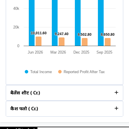
2022
2023
2024
2025
2026
40k
0
2022
2023
2024
2025
2026
20k
10,011.60
10,011.60
9,247.40
9,247.40
8,502.80
8,502.80
8,650.80
8,650.80
0
Jun 2026
Mar 2026
Dec 2025
Sep 2025
Total Income
Reported Profit After Tax
+
बैलेंस शीट (₹ Cr.)
+
कैश फ्लो (₹ Cr.)
क्वार्टरली
ईयरली
80k
क्वार्टरली
ईयरली