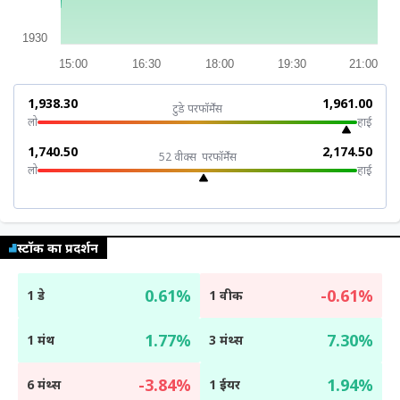
म्यूचुअल
फंड
1930
15:00
16:30
18:00
19:30
21:00
₹1,938.30
₹1,961.00
टुडे परफॉर्मेंस
लो
हाई
₹1,740.50
₹2,174.50
52 वीक्स परफॉर्मेंस
लो
हाई
स्टॉक का प्रदर्शन
0.61%
-0.61%
1 डे
1 वीक
1.77%
7.30%
1 मंथ
3 मंथ्स
-3.84%
1.94%
6 मंथ्स
1 ईयर