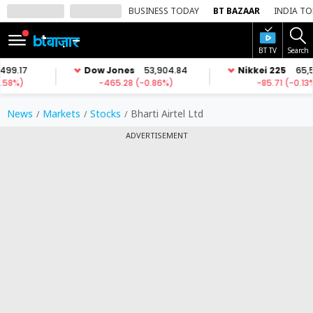
BUSINESS TODAY
BT BAZAAR
INDIA T
BT TV
Search
SIGN
IN
Dark
Mode
News
Markets
Stocks
Bharti Airtel Ltd
ADVERTISEMENT
होम
शेयर
बाज़ार
वीडियो
ट्रेंडिंग
बिजनेस
न्यूज