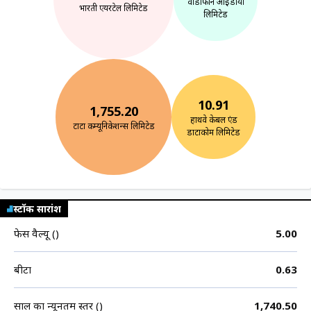
वोडाफोन आइडीया
भारती एयरटेल लिमिटेड
लिमिटेड
10.91
1,755.20
हाथवे केबल एंड
टाटा कम्यूनिकेशन्स लिमिटेड
डाटाकोम लिमिटेड
स्टॉक सारांश
फेस वैल्यू (₹)
5.00
बीटा
0.63
साल का न्यूनतम स्तर (₹)
1,740.50