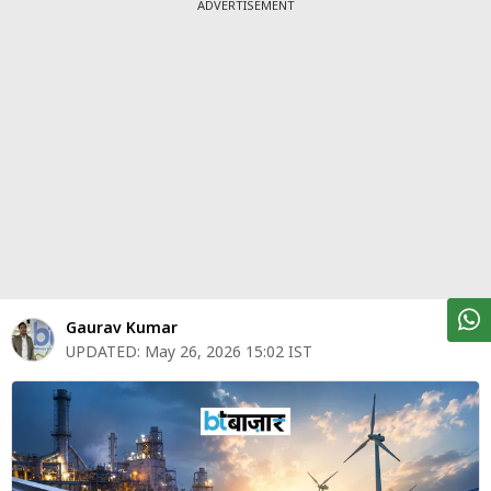
पर्सनल
ADVERTISEMENT
फाइनेंस
टेक्नोलॉजी
म्यूचु्अल
फंड
ऑटो
मार्केट
शेयर
Gaurav Kumar
बाज़ार
UPDATED:
May 26, 2026 15:02 IST
ट्रेंडिंग
बिजनेस
न्यूज
वीडियो