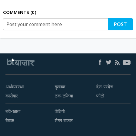
COMMENTS
0
POST
अर्थव्यवस्था
गुल्लक
देस-परदेस
कारोबार
टक-टकिया
फोटो
बही-खाता
वीडियो
बेबाक
शेयर बाज़ार