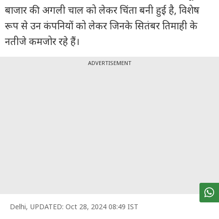
पर्सनल
बाजार की अगली चाल को लेकर चिंता बनी हुई है, विशेष
फाइनेंस
रूप से उन कंपनियों को लेकर जिनके सितंबर तिमाही के
टेक्नोलॉजी
नतीजे कमजोर रहे हैं।
म्यूचु्अल
फंड
ADVERTISEMENT
ऑटो
मार्केट
शेयर
बाज़ार
ट्रेंडिंग
बिजनेस
न्यूज
वीडियो
Delhi
,
UPDATED:
Oct 28, 2024 08:49 IST