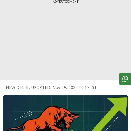
पर्सनल
ADVERTISEMENT
फाइनेंस
टेक्नोलॉजी
म्यूचु्अल
फंड
ऑटो
मार्केट
शेयर
NEW DELHI
,
UPDATED:
Nov 29, 2024 10:17 IST
बाज़ार
ट्रेंडिंग
बिजनेस
न्यूज
वीडियो