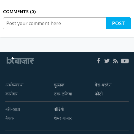
COMMENTS
0
POST
अर्थव्यवस्था
गुल्लक
देस-परदेस
कारोबार
टक-टकिया
फोटो
बही-खाता
वीडियो
बेबाक
शेयर बाज़ार