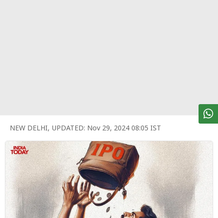
पर्सनल
फाइनेंस
टेक्नोलॉजी
म्यूचु्अल
फंड
ऑटो
मार्केट
NEW DELHI
,
UPDATED:
Nov 29, 2024 08:05 IST
शेयर
बाज़ार
ट्रेंडिंग
बिजनेस
न्यूज
वीडियो