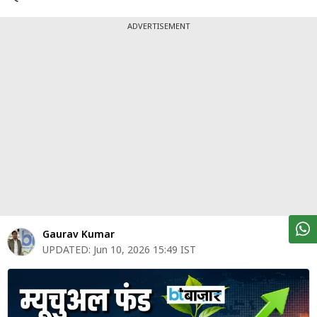
पर्सनल
फाइनेंस
ADVERTISEMENT
टेक्नोलॉजी
म्यूचु्अल
फंड
ऑटो
मार्केट
शेयर
बाज़ार
Gaurav Kumar
ट्रेंडिंग
UPDATED:
Jun 10, 2026 15:49 IST
बिजनेस
न्यूज
वीडियो