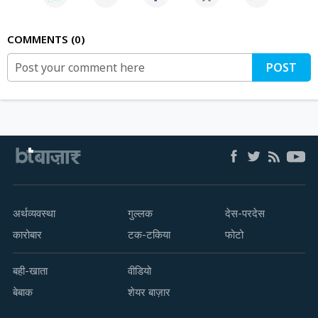
COMMENTS
0
POST
अर्थव्यवस्था
गुल्लक
देस-परदेस
कारोबार
टक-टकिया
फोटो
बही-खाता
वीडियो
बेबाक
शेयर बाज़ार