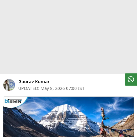
पर्सनल
फाइनेंस
टेक्नोलॉजी
म्यूचु्अल
फंड
ऑटो
मार्केट
Gaurav Kumar
UPDATED:
May 8, 2026 07:00 IST
शेयर
बाज़ार
ट्रेंडिंग
बिजनेस
न्यूज
वीडियो