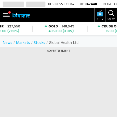
BUSINESS TODAY
BT BAZAAR
INDIA T
BT TV
Search
SIGN
IN
Dark
Mode
News
Markets
Stocks
Global Health Ltd
ADVERTISEMENT
होम
शेयर
बाज़ार
वीडियो
ट्रेंडिंग
बिजनेस
न्यूज