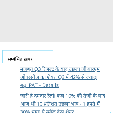
सम्बंधित ख़बरें
मजबूत Q3 रिजल्ट के बाद उछला जीआरएम
ओवरसीज का शेयर! Q3 में 42% से ज्यादा
बढ़ा PAT - Details
जारी है दमदार रैली! कल 10% की तेजी के बाद
आज भी 10 प्रतिशत उछला भाव - 1 हफ्ते में
30% भागा ये स्मॉल कैप शेयर