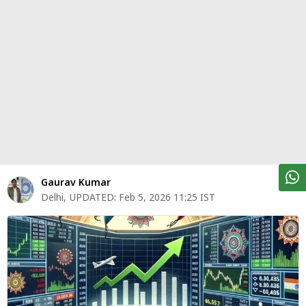
पर्सनल
फाइनेंस
टेक्नोलॉजी
म्यूचु्अल
फंड
ऑटो
मार्केट
Gaurav Kumar
Delhi
,
UPDATED:
Feb 5, 2026 11:25 IST
शेयर
बाज़ार
ट्रेंडिंग
बिजनेस
न्यूज
वीडियो