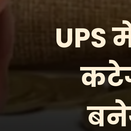
UPS मे
कटे
बनेग