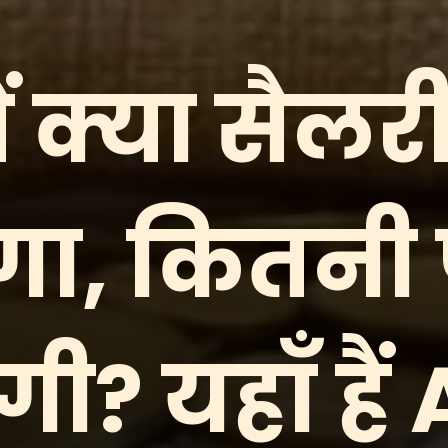
ं क्या सैलरी
गा, कितनी 
ी? यहाँ हैं 