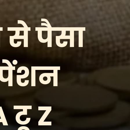
 से पैसा
पेंशन
A टू Z