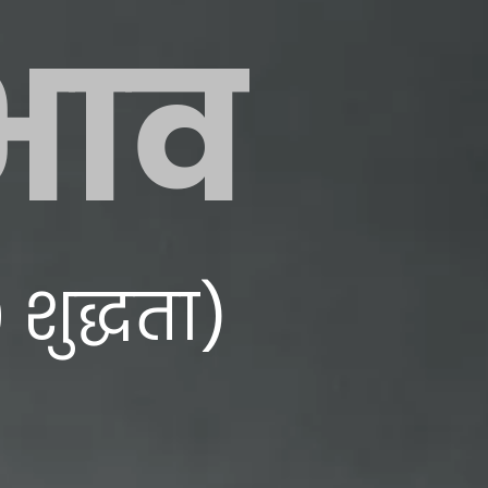
 भाव
 शुद्धता)