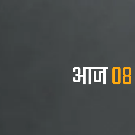
आज
08