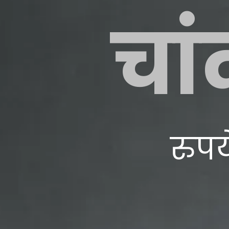
चां
रुपय