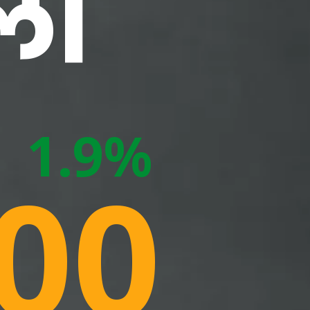
ली
1.9%
00