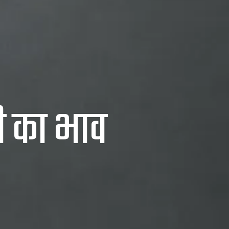
ी का
भाव