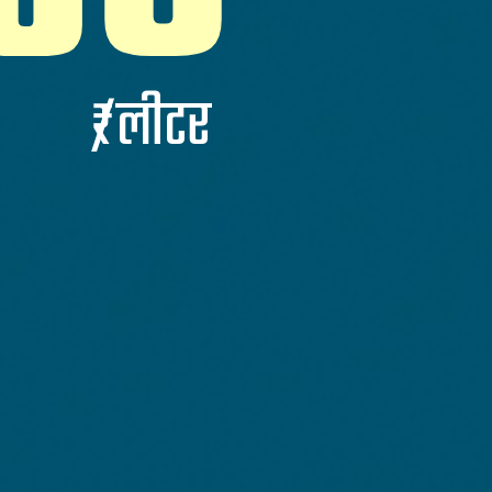
₹/लीटर