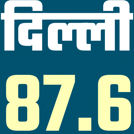
दिल्ली
87.6