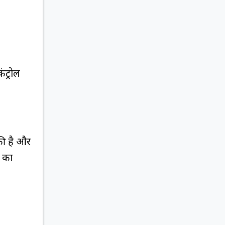
ंट्रोल
 की है और
न का