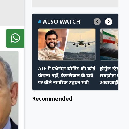
ALSO WATCH
ATF में एथेनॉल ब्लेंडिंग की कोई
होर्मुज स्ट्रेट प
योजना नहीं, केजरीवाल के दावे
समझौता करीब,
पर बोले नागरिक उड्डयन मंत्री
आवाजाही हो स
Recommended