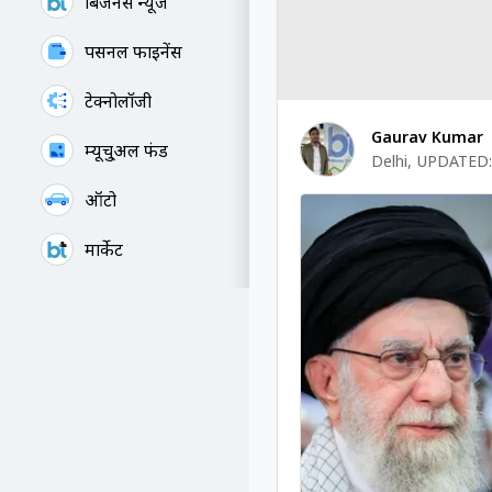
बिजनेस न्यूज
पर्सनल फाइनेंस
टेक्नोलॉजी
Gaurav Kumar
म्यूचु्अल फंड
Delhi
,
UPDATED:
ऑटो
मार्केट