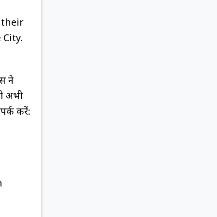
their
City.
स ने
 जो अभी
र्क करें:
n