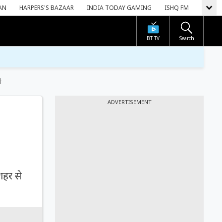
AN
HARPERS'S BAZAAR
INDIA TODAY GAMING
ISHQ FM
BT TV
Search
ी
ADVERTISEMENT
-
शहर से